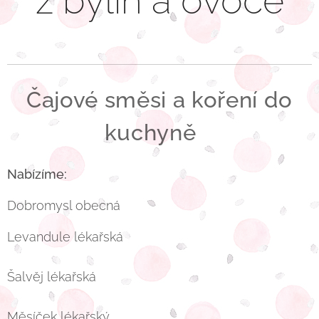
z bylin a ovoce
Čajové směsi a koření do
kuchyně
Nabízíme:
Dobromysl obecná
Levandule lékařská
Šalvěj lékařská
Měsíček lékařský