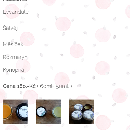
Levandule
Šalvěj
Měsíček
Rozmarýn
Konopná
Cena 180,-Kč
( 60ml., 50ml. )