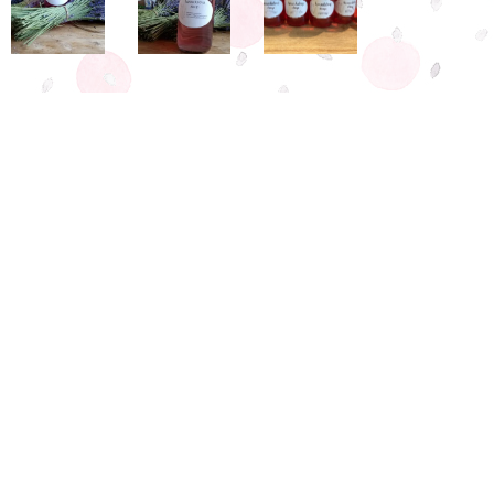
Džemy
Na dotaz:
Kdoulový s bylinkami
Meruňkový s bylinkami
Švestkový s kořením
Cena 100,-Kč
( 200ml. )